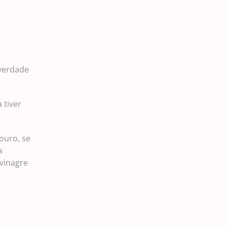
verdade
 tiver
ouro, se
a
vinagre