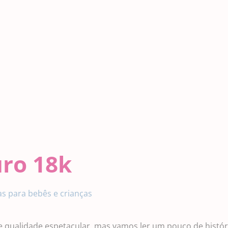
uro 18k
oias para bebês e crianças
de qualidade espetacular, mas vamos ler um pouco de histór