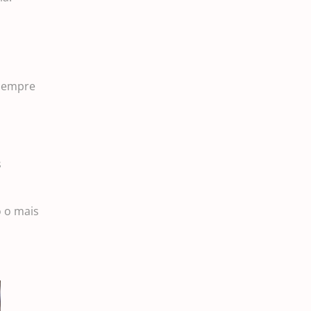
 sempre
s
o o mais