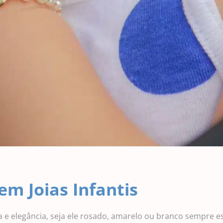
em Joias Infantis
 e elegância, seja ele rosado, amarelo ou branco sempre e