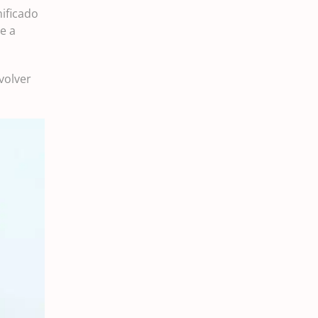
nificado
e a
volver