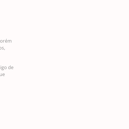
 porém
os,
igo de
que