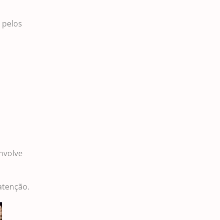
a pelos
nvolve
atenção.