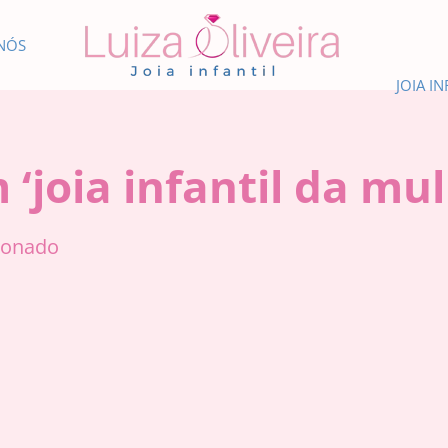
NÓS
JOIA IN
 ‘joia infantil da mu
cionado