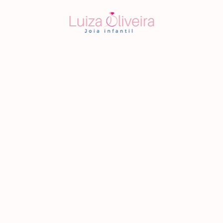
Home
Blog
Sobre Nós
Joia Infantil
Anel Infantil
Brinco Infantil
Colar Infantil
Conjunto de Joia Infantil
Corrente Infantil
Joia Infantil Personalizada
Pulseira Infantil