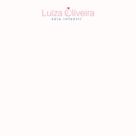
Home
Blog
Sobre Nós
Joia Infantil
Anel Infantil
Brinco Infantil
Colar Infantil
Conjunto de Joia Infantil
Corrente Infantil
Joia Infantil Personalizada
Pulseira Infantil