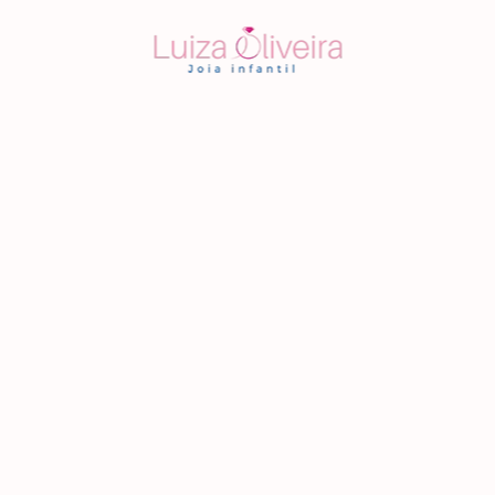
Home
Blog
Sobre Nós
Joia Infantil
Anel Infantil
Brinco Infantil
Colar Infantil
Conjunto de Joia Infantil
Corrente Infantil
Joia Infantil Personalizada
Pulseira Infantil